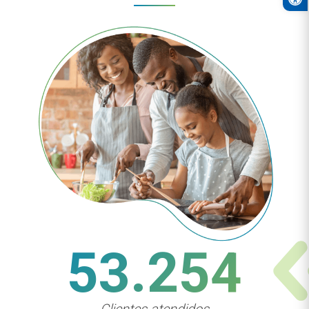
53.254