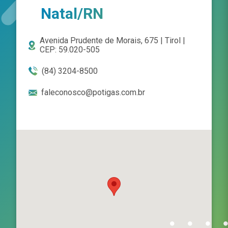
Natal/RN
Avenida Prudente de Morais, 675 | Tirol |
CEP: 59.020-505
(84) 3204-8500
faleconosco@potigas.com.br